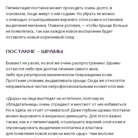
Пигментация постакне может проходить очень долго, в
основном, люди живут с ней годами. Но убрать ее можно
с помощью отшелушивания верхнего слоя кожи и остановки
выделения меланина. Главное условие, — чтобы прыщи больше
не появлялись, так как каждое новое воспаление будет
оставлять новый коричневый след.
ПОСТАКНЕ - ШРАМЫ
Бывают не у всех, но всё же очень распространены. Шрамы
остаются либо при долгом лечении самого акне,
либо при регулярном механическом повреждении кожи.
Простыми словами, выдавливала прыщи. Сюда же относятся
неправильные чистки непрофессиональными косметологами.
«Дыры» на лице выглядят не эстетично, поэтому их
обладательницы очень страдают и мечтают от них избавиться.
Но и здесь не стоит отчаиваться! Даже глубоки шрамы постакне
можно выровнять и визуально уменьшить. Для этого важно
также, как и с пигментацией, отшелушить верхний слой кожи и
спровоцировать выделение коллагена и эластина
для появления новой кожи на месте «дыр». Чем моложе