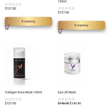
100ml
$
137.00
$
137.00
В корзину
В корзину
10%
Collagen Nova Mask 100ml
Eye Lift Mask
$
137.00
$
156.00
$
140.40