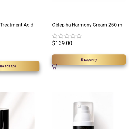
eTreatment Acid
Oblepiha Harmony Cream 250 ml
$
169.00
В корзину
ца товара