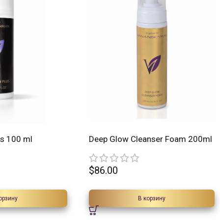
s 100 ml
Deep Glow Cleanser Foam 200ml
$
86.00
орзину
В корзину