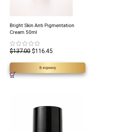
15%
Bright Skin Anti Pigmentation
Cream 50ml
$
137.00
$
116.45
В корзину