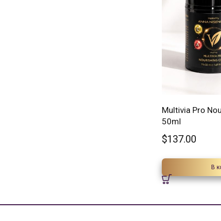
Multivia Pro No
50ml
$
137.00
В к