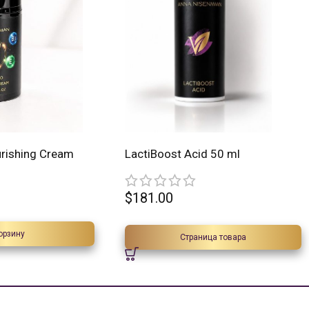
urishing Cream
LactiBoost Acid 50 ml
$
181.00
орзину
Страница товара