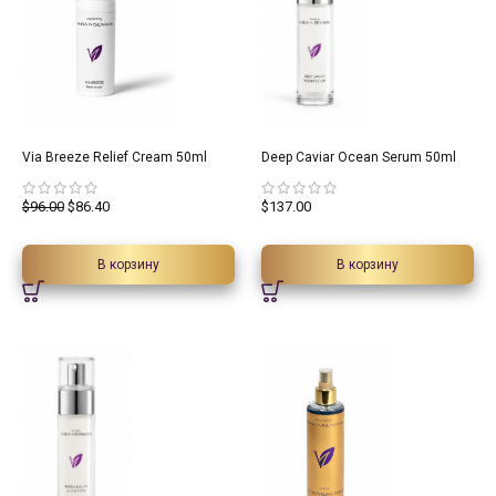
10%
Via Breeze Relief Cream 50ml
Deep Caviar Ocean Serum 50ml
$
96.00
$
86.40
$
137.00
В корзину
В корзину