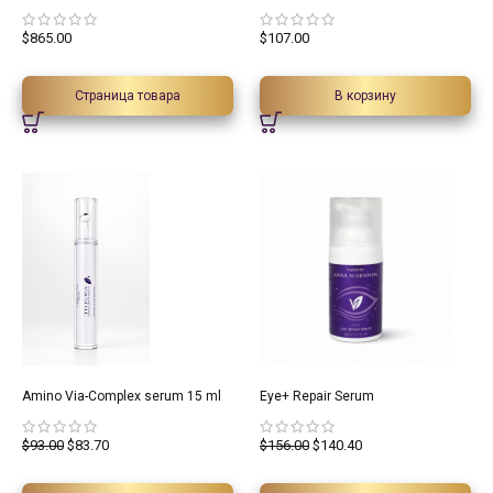
$
865.00
$
107.00
Страница товара
В корзину
10%
10%
Amino Via-Complex serum 15 ml
Eye+ Repair Serum
$
93.00
$
83.70
$
156.00
$
140.40