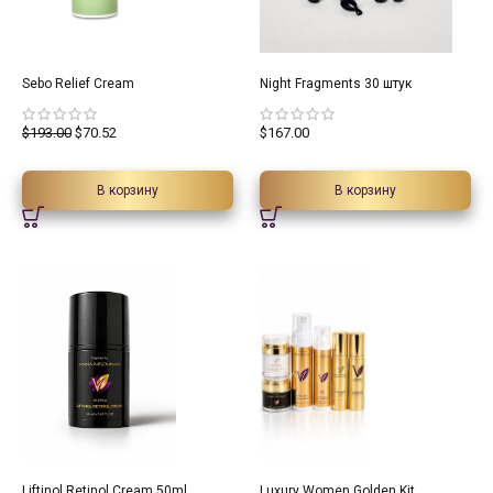
63.46%
Sebo Relief Cream
Night Fragments 30 штук
$
193.00
$
70.52
$
167.00
В корзину
В корзину
Liftinol Retinol Cream 50ml
Luxury Women Golden Kit