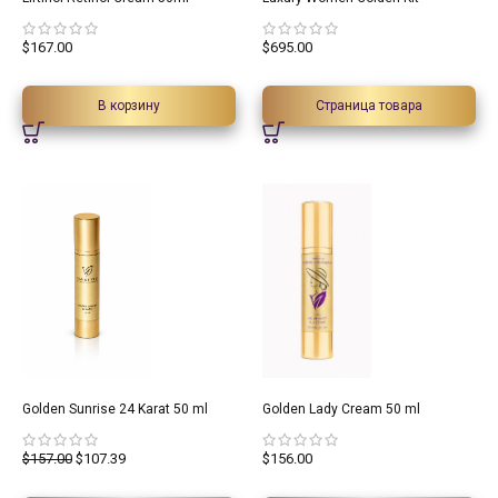
$
167.00
$
695.00
В корзину
Страница товара
31.6%
Golden Sunrise 24 Karat 50 ml
Golden Lady Cream 50 ml
$
157.00
$
107.39
$
156.00