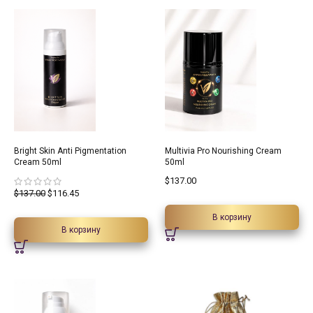
15%
Bright Skin Anti Pigmentation
Multivia Pro Nourishing Cream
Cream 50ml
50ml
$
137.00
$
137.00
$
116.45
В корзину
В корзину