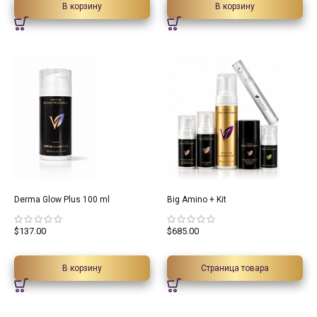
В корзину
В корзину
Derma Glow Plus 100 ml
Big Amino + Kit
$
137.00
$
685.00
В корзину
Страница товара