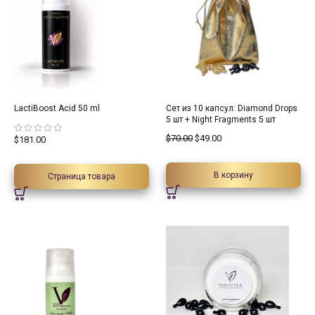
30%
LactiBoost Acid 50 ml
Сет из 10 капсул: Diamond Drops
5 шт + Night Fragments 5 шт
$
70.00
$
49.00
$
181.00
В корзину
Страница товара