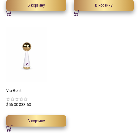
В корзину
В корзину
40%
Via-Rollit
$
56.00
$
33.60
В корзину