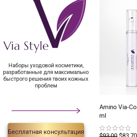
Наборы уходовой косметики,
разработанные для максимально
быстрого решения твоих кожных
проблем
10%
Amino Via-Co
ml
Бесплатная консультация
$
93.00
$
83.70