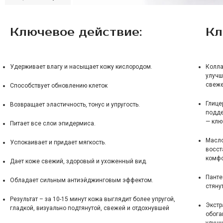
Ключевое действие:
Кл
Удерживает влагу и насыщает кожу кислородом.
Колла
улучш
свеже
Способствует обновлению клеток
Глице
Возвращает эластичность, тонус и упругость.
подде
— клю
Питает все слои эпидермиса.
Масло
Успокаивает и придает мягкость.
восст
комфо
Дает коже свежий, здоровый и ухоженный вид.
Панте
Обладает сильным антиэйджинговым эффектом.
стяну
Результат – за 10-15 минут кожа выглядит более упругой,
Экстр
гладкой, визуально подтянутой, свежей и отдохнувшей
обога