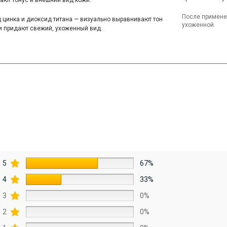
ают тонус и внешний вид кожи.
После примене
 цинка и диоксид титана — визуально выравнивают тон
ухоженной.
и придают свежий, ухоженный вид.
5
67%
4
33%
3
0%
2
0%