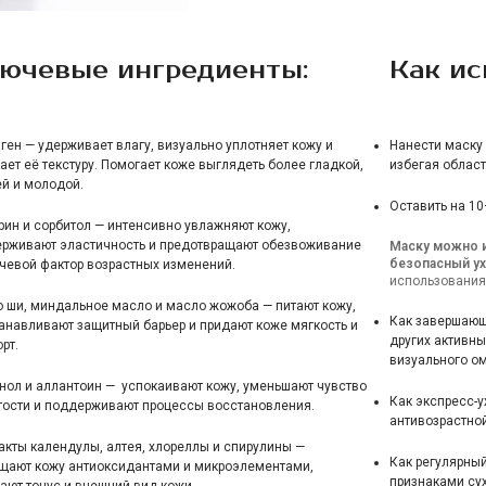
ючевые ингредиенты:
Как ис
ген — удерживает влагу, визуально уплотняет кожу и
Нанести маску
ает её текстуру. Помогает коже выглядеть более гладкой,
избегая област
й и молодой.
Оставить на 10
рин и сорбитол — интенсивно увлажняют кожу,
рживают эластичность и предотвращают обезвоживание
Маску можно и
безопасный ух
чевой фактор возрастных изменений.
использования
 ши, миндальное масло и масло жожоба — питают кожу,
Как завершающи
анавливают защитный барьер и придают коже мягкость и
других активны
рт.
визуального о
нол и аллантоин — успокаивают кожу, уменьшают чувство
Как экспресс-
тости и поддерживают процессы восстановления.
антивозрастной
акты календулы, алтея, хлореллы и спирулины —
Как регулярны
щают кожу антиоксидантами и микроэлементами,
признаками сух