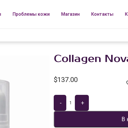
ы
Проблемы кожи
Магазин
Контакты
К
Collagen Nov
$
137.00
-
+
В 