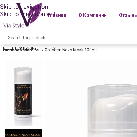
Skip to navigation
Skip to main content
Главная
О Компании
Отзыв
SELECT CATEGORY
Главная
»
Магазин
»
Collagen Nova Mask 100ml