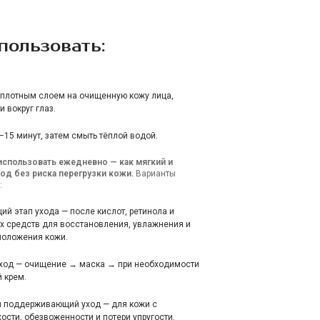
пользовать:
 плотным слоем на очищенную кожу лица,
и вокруг глаз.
–15 минут, затем смыть тёплой водой.
спользовать ежедневно — как мягкий и
од без риска перегрузки кожи.
Варианты
:
й этап ухода — после кислот, ретинола и
х средств для восстановления, увлажнения и
моложения кожи.
уход — очищение → маска → при необходимости
 крем.
й поддерживающий уход — для кожи с
ости, обезвоженности и потери упругости.