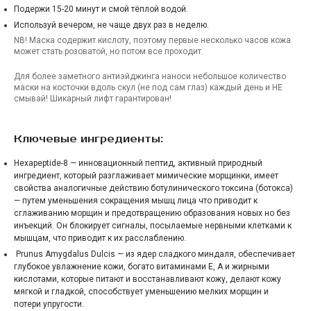
Подержи 15-20 минут и смой тёплой водой.
Используй вечером, не чаще двух раз в неделю.
NB! Маска содержит кислоту, поэтому первые несколько часов кожа
может стать розоватой, но потом все проходит.
Для более заметного антиэйджинга наноси небольшое количество
маски на косточки вдоль скул (не под сам глаз) каждый день и НЕ
смывай! Шикарный лифт гарантирован!
Ключевые ингредиенты:
Hexapeptide-8 — инновационный пептид, активный природный
ингредиент, который разглаживает мимические морщинки, имеет
свойства аналогичные действию ботулинического токсина (ботокса)
— путем уменьшения сокращения мышц лица что приводит к
сглаживанию морщин и предотвращению образования новых но без
инъекций. Он блокирует сигналы, посылаемые нервными клетками к
мышцам, что приводит к их расслаблению.
Prunus Amygdalus Dulcis — из ядер сладкого миндаля, обеспечивает
глубокое увлажнение кожи, богато витаминами E, A и жирными
кислотами, которые питают и восстанавливают кожу, делают кожу
мягкой и гладкой, способствует уменьшению мелких морщин и
потери упругости.