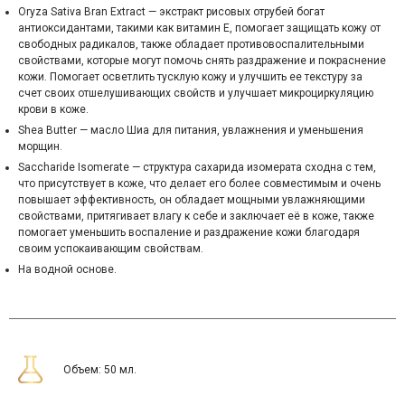
Oryza Sativa Bran Extract — экстракт рисовых отрубей богат
антиоксидантами, такими как витамин Е, помогает защищать кожу от
свободных радикалов, также обладает противовоспалительными
свойствами, которые могут помочь снять раздражение и покраснение
кожи. Помогает осветлить тусклую кожу и улучшить ее текстуру за
счет своих отшелушивающих свойств и улучшает микроциркуляцию
крови в коже.
Shea Butter — масло Шиа для питания, увлажнения и уменьшения
морщин.
Saccharide Isomerate — структура сахарида изомерата сходна с тем,
что присутствует в коже, что делает его более совместимым и очень
повышает эффективность, он обладает мощными увлажняющими
свойствами, притягивает влагу к себе и заключает её в коже, также
помогает уменьшить воспаление и раздражение кожи благодаря
своим успокаивающим свойствам.
На водной основе.
Объем: 50 мл.