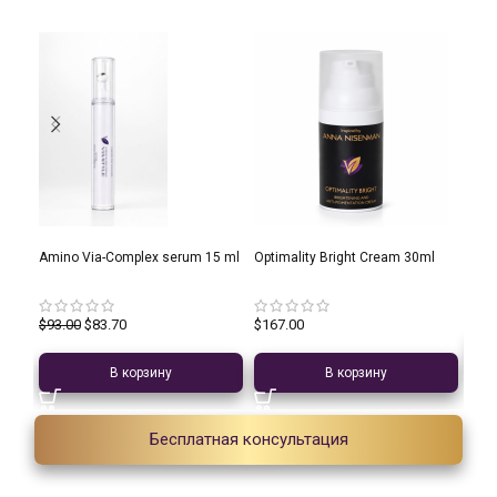
10%
Amino Via-Complex serum 15 ml
Optimality Bright Cream 30ml
Quic
$
14
$
93.00
$
83.70
$
167.00
В корзину
В корзину
Бесплатная консультация