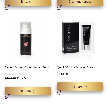
В корзину
Страница товара
35.6%
Retinol Strong Boost Serum 50ml
Quick Wrinkle Stopper Cream
$
148.00
$
167.00
$
107.55
В корзину
В корзину