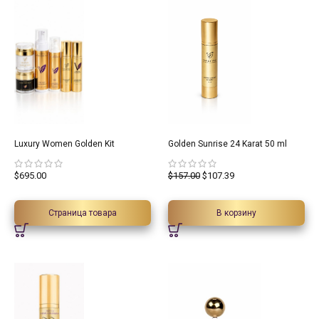
31.6%
Luxury Women Golden Kit
Golden Sunrise 24 Karat 50 ml
$
695.00
$
157.00
$
107.39
Страница товара
В корзину