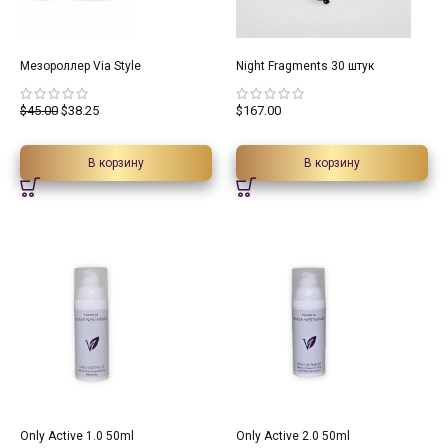
15%
Мезороллер Via Style
Night Fragments 30 штук
$
45.00
$
38.25
$
167.00
В корзину
В корзину
Only Active 1.0 50ml
Only Active 2.0 50ml