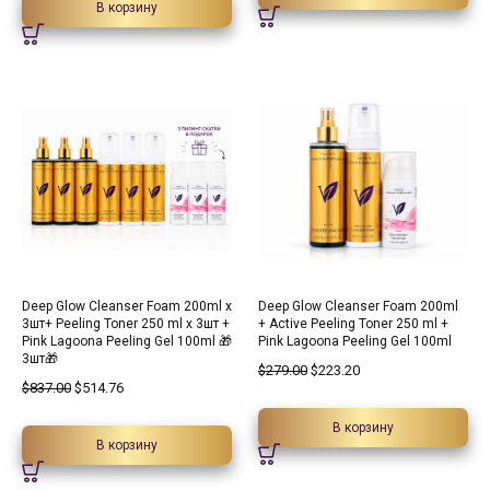
В корзину
38.5%
20%
Deep Glow Cleanser Foam 200ml х
Deep Glow Cleanser Foam 200ml
3шт+ Peeling Toner 250 ml х 3шт +
+ Active Peeling Toner 250 ml +
Pink Lagoona Peeling Gel 100ml 🎁
Pink Lagoona Peeling Gel 100ml
3шт🎁
$
279.00
$
223.20
$
837.00
$
514.76
В корзину
В корзину