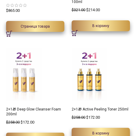
100ml
$
321.00
$
214.00
$
865.00
В корзину
Страница товара
33.33%
33.33%
2+1🎁 Deep Glow Cleanser Foam
2+1🎁 Active Peeling Toner 250ml
200ml
$
258.00
$
172.00
$
258.00
$
172.00
В корзину