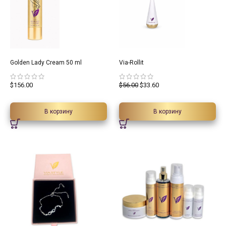
40%
Golden Lady Cream 50 ml
Via-Rollit
$
156.00
$
56.00
$
33.60
В корзину
В корзину