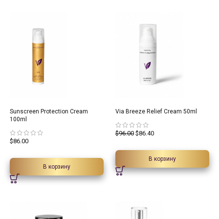
10%
Sunscreen Protection Cream
Via Breeze Relief Cream 50ml
100ml
$
96.00
$
86.40
$
86.00
В корзину
В корзину