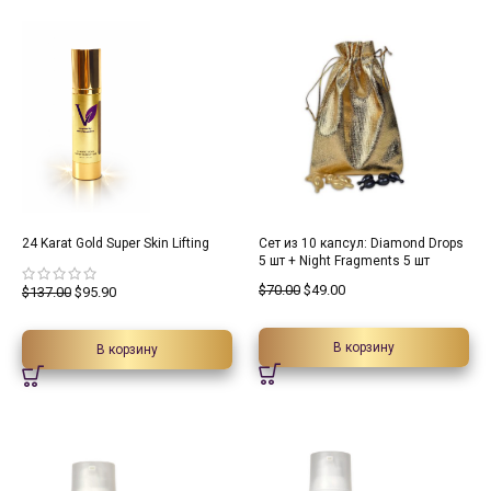
30%
30%
24 Karat Gold Super Skin Lifting
Сет из 10 капсул: Diamond Drops
5 шт + Night Fragments 5 шт
$
70.00
$
49.00
$
137.00
$
95.90
В корзину
В корзину