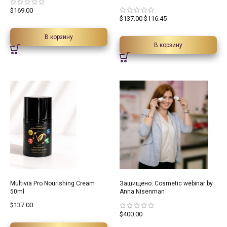
$
169.00
$
137.00
$
116.45
В корзину
В корзину
Multivia Pro Nourishing Cream
Защищено: Cosmetic webinar by
50ml
Anna Nisenman
$
137.00
$
400.00