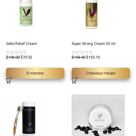
63.46%
30%
Sebo Relief Cream
Super Strong Cream 50 ml
$
193.00
$
70.52
$
193.00
$
135.10
В корзину
Страница товара