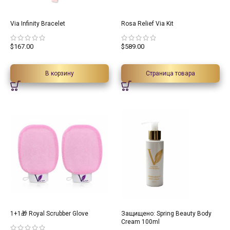
Via Infinity Bracelet
Rosa Relief Via Kit
$
167.00
$
589.00
В корзину
Страница товара
50%
1+1🎁 Royal Scrubber Glove
Защищено: Spring Beauty Body
Cream 100ml