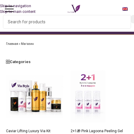
Skip to navigation
Skip to main content
БЕСПЛАТНАЯ ДОСТАВКА ПО ВСЕМУ МИРУ ПРИ ЗАКАЗЕ
НАБОРА!
Главная
»
Магазин
Categories
33.33%
Caviar Lifting Luxury Via Kit
2+1🎁 Pink Lagoona Peeling Gel