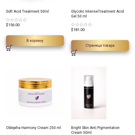
Soft Acid Treatment 50ml
Glycolic IntenseTreatment Acid
Gel 50 ml
$
156.00
$
181.00
В корзину
Страница товара
15%
Oblepiha Harmony Cream 250 ml
Bright Skin Anti Pigmentation
Cream 50ml