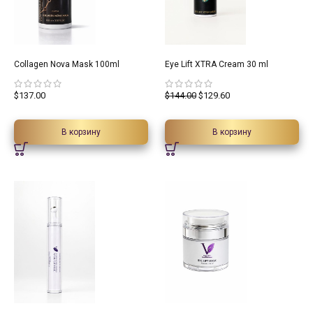
10%
Collagen Nova Mask 100ml
Eye Lift XTRA Cream 30 ml
$
137.00
$
144.00
$
129.60
В корзину
В корзину