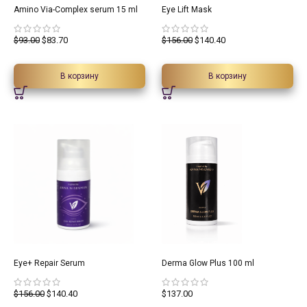
10%
10%
Amino Via-Complex serum 15 ml
Eye Lift Mask
$
93.00
$
83.70
$
156.00
$
140.40
В корзину
В корзину
10%
Eye+ Repair Serum
Derma Glow Plus 100 ml
$
156.00
$
140.40
$
137.00